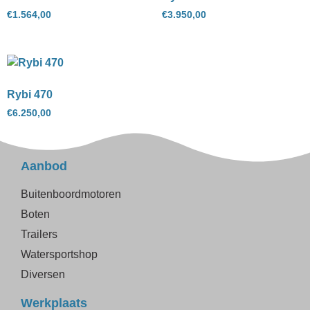
€
1.564,00
€
3.950,00
Rybi 470
€
6.250,00
Aanbod
Buitenboordmotoren
Boten
Trailers
Watersportshop
Diversen
Werkplaats