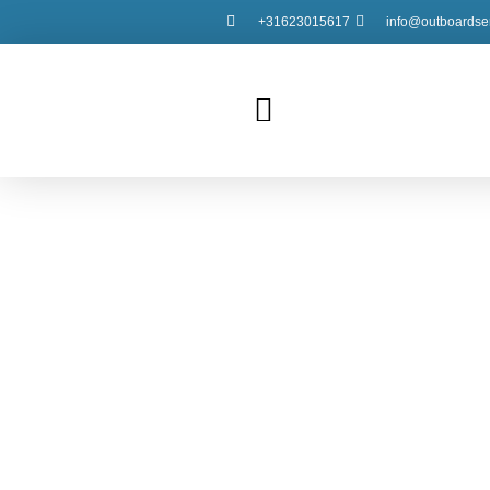
+31623015617
info@outboardser