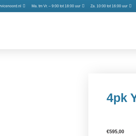
vicenoord.nl
Ma. tm Vr. – 9:00 tot 18:00 uur
Za. 10:00 tot 16:00 uur
4pk 
€
595,00